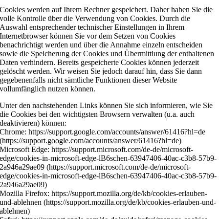
Cookies werden auf Ihrem Rechner gespeichert. Daher haben Sie die
volle Kontrolle über die Verwendung von Cookies. Durch die
Auswahl entsprechender technischer Einstellungen in Ihrem
Internetbrowser können Sie vor dem Setzen von Cookies
benachrichtigt werden und über die Annahme einzeln entscheiden
sowie die Speicherung der Cookies und Übermittlung der enthaltenen
Daten verhindern. Bereits gespeicherte Cookies können jederzeit
gelöscht werden. Wir weisen Sie jedoch darauf hin, dass Sie dann
gegebenenfalls nicht sämtliche Funktionen dieser Website
vollumfänglich nutzen können.
Unter den nachstehenden Links können Sie sich informieren, wie Sie
die Cookies bei den wichtigsten Browsern verwalten (u.a. auch
deaktivieren) können:
Chrome: https://support.google.com/accounts/answer/61416?hl=de
(https://support.google.com/accounts/answer/61416?hl=de)
Microsoft Edge: https://support.microsoft.com/de-de/microsoft-
edge/cookies-in-microsoft-edge-lB6schen-63947406-40ac-c3b8-57b9-
2a946a29ae09 (https://support.microsoft.com/de-de/microsoft-
edge/cookies-in-microsoft-edge-lB6schen-63947406-40ac-c3b8-57b9-
2a946a29ae09)
Mozilla Firefox: https://support.mozilla.org/de/kb/cookies-erlauben-
und-ablehnen (https://support.mozilla.org/de/kb/cookies-erlauben-und-
ablehnen)