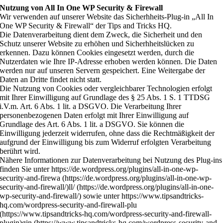
Nutzung von All In One WP Security & Firewall
Wir verwenden auf unserer Website das Sicherhheits-Plug-in „All In
One WP Security & Firewall“ der Tips and Tricks HQ.
Die Datenverarbeitung dient dem Zweck, die Sicherheit und den
Schutz unserer Website zu erhöhen und Sicherhheitslücken zu
erkennen. Dazu können Cookies eingesetzt werden, durch die
Nutzerdaten wie Ihre IP-Adresse erhoben werden können. Die Daten
werden nur auf unseren Servern gespeichert. Eine Weitergabe der
Daten an Dritte findet nicht statt.
Die Nutzung von Cookies oder vergleichbarer Technologien erfolgt
mit Ihrer Einwilligung auf Grundlage des § 25 Abs. 1 S. 1 TTDSG
i.V.m. Art. 6 Abs. 1 lit. a DSGVO. Die Verarbeitung Ihrer
personenbezogenen Daten erfolgt mit Ihrer Einwilligung auf
Grundlage des Art. 6 Abs. 1 lit. a DSGVO. Sie können die
Einwilligung jederzeit widerrufen, ohne dass die Rechtmäßigkeit der
aufgrund der Einwilligung bis zum Widerruf erfolgten Verarbeitung
berührt wird.
Nähere Informationen zur Datenverarbeitung bei Nutzung des Plug-ins
finden Sie unter https://de.wordpress.org/plugins/all-in-one-wp-
security-and-firewa (https://de.wordpress.org/plugins/all-in-one-wp-
security-and-firewall/)ll/ (https://de.wordpress.org/plugins/all-in-one-
wp-security-and-firewall/) sowie unter https://www.tipsandtricks-
hq.com/wordpress-security-and-firewall-plu
(https://www.tipsandtricks-hq.com/wordpress-security-and-firewall-
plugin)gin (https://www.tipsandtricks-hq.com/wordpress-security-and-