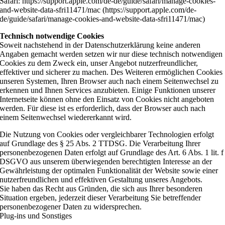
Safari: https://support.apple.com/de-de/guide/safari/manage-cookies-
and-website-data-sfri11471/mac (https://support.apple.com/de-
de/guide/safari/manage-cookies-and-website-data-sfri11471/mac)
Technisch notwendige Cookies
Soweit nachstehend in der Datenschutzerklärung keine anderen
Angaben gemacht werden setzen wir nur diese technisch notwendigen
Cookies zu dem Zweck ein, unser Angebot nutzerfreundlicher,
effektiver und sicherer zu machen. Des Weiteren ermöglichen Cookies
unseren Systemen, Ihren Browser auch nach einem Seitenwechsel zu
erkennen und Ihnen Services anzubieten. Einige Funktionen unserer
Internetseite können ohne den Einsatz von Cookies nicht angeboten
werden. Für diese ist es erforderlich, dass der Browser auch nach
einem Seitenwechsel wiedererkannt wird.
Die Nutzung von Cookies oder vergleichbarer Technologien erfolgt
auf Grundlage des § 25 Abs. 2 TTDSG. Die Verarbeitung Ihrer
personenbezogenen Daten erfolgt auf Grundlage des Art. 6 Abs. 1 lit. f
DSGVO aus unserem überwiegenden berechtigten Interesse an der
Gewährleistung der optimalen Funktionalität der Website sowie einer
nutzerfreundlichen und effektiven Gestaltung unseres Angebots.
Sie haben das Recht aus Gründen, die sich aus Ihrer besonderen
Situation ergeben, jederzeit dieser Verarbeitung Sie betreffender
personenbezogener Daten zu widersprechen.
Plug-ins und Sonstiges